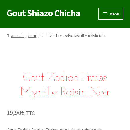
Gout Shiazo Chicha
Aller
Aller
Menu
à
au
la
contenu
navigation
Accueil
Gout
Gout Zodiac Fraise Myrtille Raisin Noir
Gout Zodiac Fraise
Myrtille Raisin Noir
19,90
€
TTC
Gout Zodiac Apollo Fraise, myrtille et raisin noir.