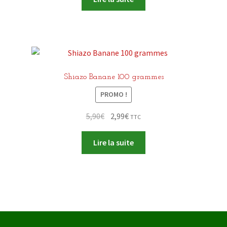
était :
est :
5,90€.
2,99€.
Shiazo Banane 100 grammes
PROMO !
Le
Le
5,90
€
2,99
€
TTC
prix
prix
initial
actuel
Lire la suite
était :
est :
5,90€.
2,99€.